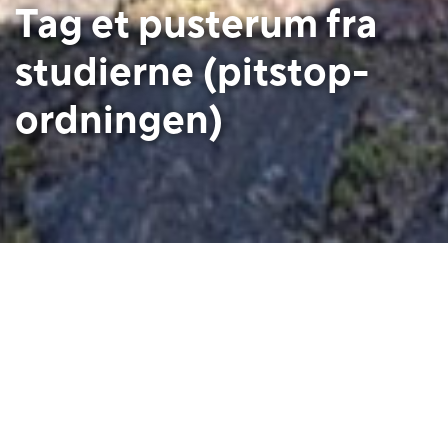
Tag et pusterum fra
studierne (pitstop-
ordningen)
Tag på Uldum Højskole med
studierabat
Vi har på hvert hold en del elever, som holder pause eller
orlov i et uddannelsesforløb. Højskoleopholdet bliver
brugt til at tanke ny energi og viden. Til at opleve nogle
måneders frirum i et livgivende fællesskab – langt væk fra