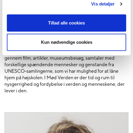
Vis detaljer
Verden rummer så mange spændende, spøjse, mystiske og
fantastiske aspekter og mennesker. Vi skal jorden rundt og
besøge forskellige kulturer, folkefærd, traditioner, ritualer
Tillad alle cookies
og religioner. Hver gang zoomer vi ind på en/et ny specifik
kultur/område, og går i dybden med at undersøge, hvorfor
folkene lever, som de gør. Eksempler på emner, vi går i
Kun nødvendige cookies
dybden med kan være unge kunstnere og street art i Nepal
eller køn og seksualitet i Sierra Leone. Det kan vi gøre
gennem film, artikler, museumsbesøg, samtaler med
forskellige spændende mennesker og genstande fra
UNESCO-samlingerne, som vi har mulighed for at låne
hjem på højskolen. I Mød Verden er der tid og rum til
nysgerrighed og fordybelse i verden og menneskene, der
lever i den.