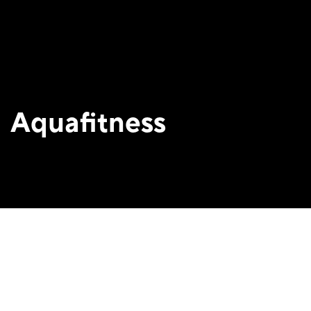
Aquafitness
Er du glad for at bevæge dig i vand, men vil gerne prøve
noget andet end blot at svømme? Så skal du vælge
Aquafitness. Her skal vi bevæge os på mange forskellige
måder, som styrker kroppens muskulatur, kondition og
giver et kæmpe energiboost. Dagens træning eller WOD