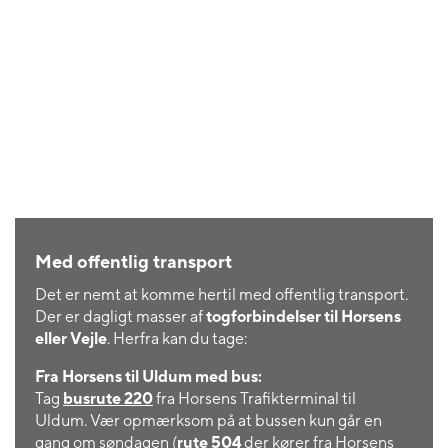
Med offentlig transport
Det er nemt at komme hertil med offentlig transport.
Der er dagligt masser af
togforbindelser til Horsens
eller Vejle
. Herfra kan du tage:
Fra Horsens til Uldum med bus:
Tag
busrute 220
fra Horsens Trafikterminal til
Uldum. Vær opmærksom på at bussen kun går en
gang om søndagen (
rute 504
der kører fra Horsens