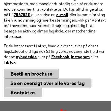
hjemmesiden, men mangler du stadig svar, så er du mere
end velkommen til at kontakte os. Du kan altid ringe til os
på tlf.
75678211
eller skrive en
e-mail
eller komme forbi og
få en rundvisning
og mærke stemningen. Klik på ”Kontakt
os” i hovedmenuen yderst til højre og glæd dig til at
besøge en aktiv og almen højskole, der matcher dine
interesser.
Er du interesseret i at se, hvad eleverne laver på deres
højskoleophold lige nu? Så følg vores nuværende hold via
denne
nyhedsside
eller på
Facebook,
Instagram
eller
TikTok
.
Bestil en brochure
Se en oversigt over alle vores fag
.
Kontakt os