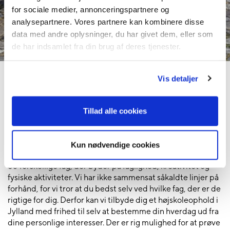
for sociale medier, annonceringspartnere og
analysepartnere. Vores partnere kan kombinere disse
data med andre oplysninger, du har givet dem, eller som
de har indsamlet fra din brug af deres tjenester.
Vis detaljer
Uldum Højskole tilbyder et højskoleophold i Jylland med
lange kurser
Tillad alle cookies
Nyd et højskoleophold på Uldum Højskole i Jylland, hvor vi
både har et bredt fagudbud og mange elever, som alle
bidrager til forskellighed og sammenhold.
Kun nødvendige cookies
Vi er en almen højskole, hvor du selv frit kan vælge imellem
60 forskellige fag, der byder på faglighed, kreativitet og
fysiske aktiviteter. Vi har ikke sammensat såkaldte linjer på
forhånd, for vi tror at du bedst selv ved hvilke fag, der er de
rigtige for dig. Derfor kan vi tilbyde dig et højskoleophold i
Jylland med frihed til selv at bestemme din hverdag ud fra
dine personlige interesser. Der er rig mulighed for at prøve