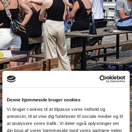
Højskole i Jylland |
Højskoleophold | få
Denne hjemmeside bruger cookies
Vi bruger cookies til at tilpasse vores indhold og
nye venner og
annoncer, til at vise dig funktioner til sociale medier og til
at analysere vores trafik. Vi deler også oplysninger om
oplevelser
din brug af vores hjemmeside med vores partnere inden