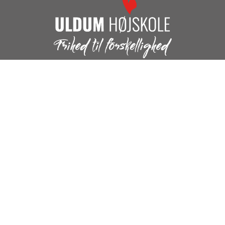
Uldum Højskole
Højskolebakken 11
7171 Uldum
+45 75678211
uldum@uldum-hojskole.dk
KONTAKT OS