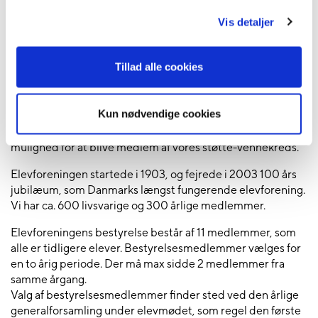
Vis detaljer
Kære nuværende og forhenværende Uldumelever,
velkommen til elevforeningens side. Her kan du få
oplysninger om de forskellige ting vi tilbyder som forening.
Tillad alle cookies
Som medlem af elevforeningen får du særlige rabatter i
forbindelse med Elevmødet i maj.
Kun nødvendige cookies
For at blive medlem af elevforeningen skal du have været
elev på et langt kursus i 4 uger eller derover. Ellers har du
mulighed for at blive medlem af vores støtte-vennekreds.
Elevforeningen startede i 1903, og fejrede i 2003 100 års
jubilæum, som Danmarks længst fungerende elevforening.
Vi har ca. 600 livsvarige og 300 årlige medlemmer.
Elevforeningens bestyrelse består af 11 medlemmer, som
alle er tidligere elever. Bestyrelsesmedlemmer vælges for
en to årig periode. Der må max sidde 2 medlemmer fra
samme årgang.
Valg af bestyrelsesmedlemmer finder sted ved den årlige
generalforsamling under elevmødet, som regel den første