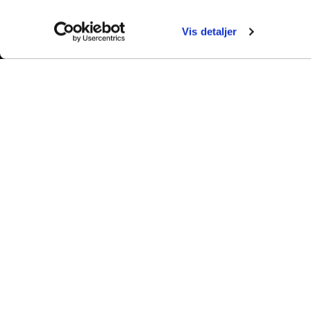
Vis detaljer
Adventure
Er du klar på at udfordre dig selv med anderlede
orienteringsløb, mountainbike, forhindringsløb,
udvikling både fysisk og personligt, da mange a
prøve nye udfordringer i naturens tegn, så ska