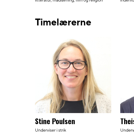
litteratur, madlavning, film og religion
indenfo
Timelærerne
Stine Poulsen
Thei
Underviser i strik
Undervi