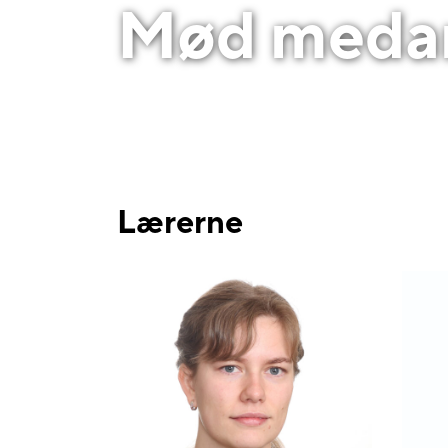
Mød medar
Lærerne