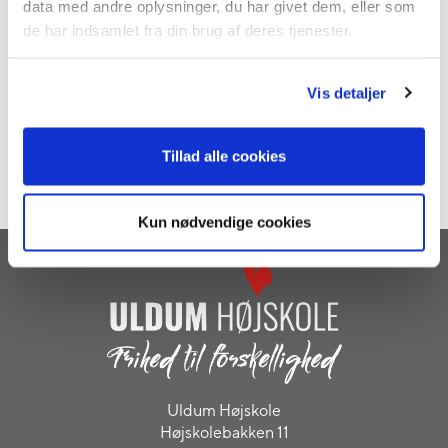
data med andre oplysninger, du har givet dem, eller som
de har indsamlet fra din brug af deres tjenester.
Boldspil
Beachsport
Brætspil
Holdspil
Idræt og leg
Idræt på tværs
Vis detaljer
Slagbold
Styrkefitness
Styrketræning
Tillad alle cookies
Volleyball
Kun nødvendige cookies
Uldum Højskole
Højskolebakken 11