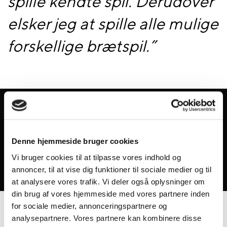
spille kendte spil. Derudover
elsker jeg at spille alle mulige
forskellige brætspil.
”
Baggrund
BA i Idræt og Sundhed. Uddannet
fitnessinstruktør/personlig træner. Volleyball-instruktør.
Denne hjemmeside bruger cookies
Træner og spiller på det lokale volleyball-hold samt træner
Vi bruger cookies til at tilpasse vores indhold og
børnehold (kids/teens). Spiller desuden lidt tennis og golf,
når der er tid til det.
annoncer, til at vise dig funktioner til sociale medier og til
at analysere vores trafik. Vi deler også oplysninger om
din brug af vores hjemmeside med vores partnere inden
for sociale medier, annonceringspartnere og
analysepartnere. Vores partnere kan kombinere disse
Underviser i