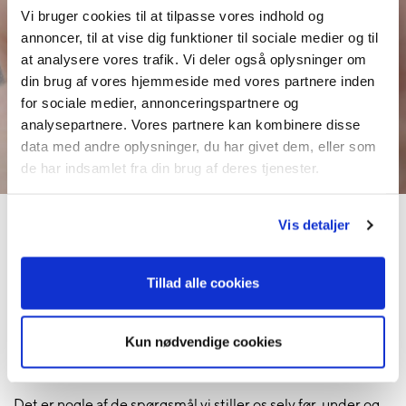
Vi bruger cookies til at tilpasse vores indhold og
annoncer, til at vise dig funktioner til sociale medier og til
at analysere vores trafik. Vi deler også oplysninger om
Snit og snak
din brug af vores hjemmeside med vores partnere inden
for sociale medier, annonceringspartnere og
analysepartnere. Vores partnere kan kombinere disse
data med andre oplysninger, du har givet dem, eller som
de har indsamlet fra din brug af deres tjenester.
Vis detaljer
Vi snakker vi om stort og småt, samtidig med vi skaber
skeer, smøreknive og andre snitterier. Samtaler om
samtiden vi lever i, vores relation til ressourcerne omkring
Tillad alle cookies
os, natursyn, fremsyn, tilbagesyn. Hvordan navigerer vi som
individer og fællesskaber i en konstant foranderlig tid og
kultur? Hvordan stopper vi op og springer ud af jagten på
Kun nødvendige cookies
social anerkendelse, den perfekte præstation og det helt
rigtige liv?
Det er nogle af de spørgsmål vi stiller os selv før, under og