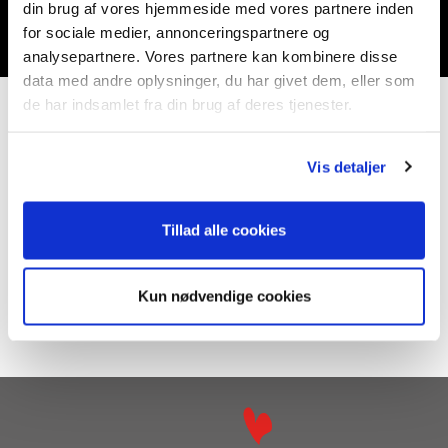
din brug af vores hjemmeside med vores partnere inden
for sociale medier, annonceringspartnere og
analysepartnere. Vores partnere kan kombinere disse
data med andre oplysninger, du har givet dem, eller som
de har indsamlet fra din brug af deres tjenester.
Underviser i
Vis detaljer
Madlavning
Film
Dansk som andetsprog
Litteratur
Tillad alle cookies
Religion
Skriveværksted
Kun nødvendige cookies
Oplæsning og litteratur