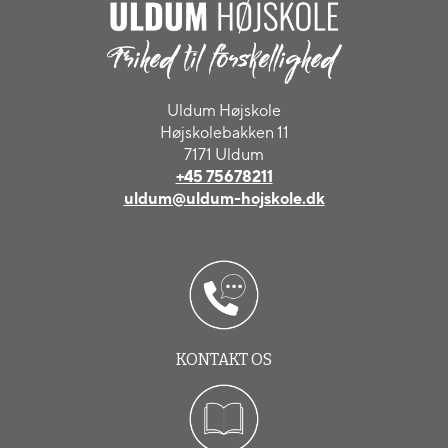
Uldum Højskole
Højskolebakken 11
7171 Uldum
+45 75678211
uldum@uldum-hojskole.dk
KONTAKT OS