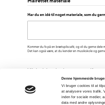
Målrettet materiale
Har du en idé til noget materiale, som du gern
Kommer du fx på en brætspilscafé, og vil du gerne dele ma
Det kan også være, at du kender en musikskole og gerne v
Vil du dele ud et bestemt sted?
Denne hjemmeside bruger
Er der et bestemt sted (gymnasium, biblioteke
Vi bruger cookies til at til
at analysere vores trafik.
inden for sociale medier,
data med andre oplysninger