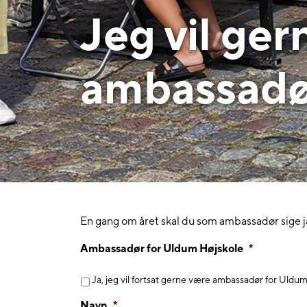
Jeg vil ger
ambassadø
En gang om året skal du som ambassadør sige ja 
Ambassadør for Uldum Højskole
*
Ja, jeg vil fortsat gerne være ambassadør for Uldu
Navn
*