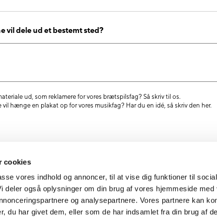
e vil dele ud et bestemt sted?
teriale ud, som reklamere for vores brætspilsfag? Så skriv til os.
il hænge en plakat op for vores musikfag? Har du en idé, så skriv den her.
 cookies
t el.lig.), du gerne vil dele ambassadørmaterialet ud, så skriv
passe vores indhold og annoncer, til at vise dig funktioner til socia
 Vi deler også oplysninger om din brug af vores hjemmeside med
 annonceringspartnere og analysepartnere. Vores partnere kan ko
, du har givet dem, eller som de har indsamlet fra din brug af de