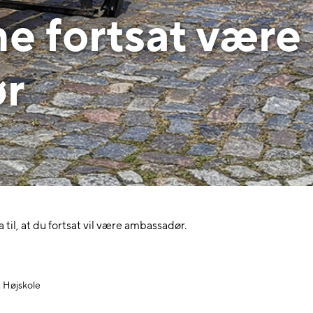
ne fortsat være
r
til, at du fortsat vil være ambassadør.
m Højskole