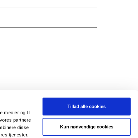
Tillad alle cookies
 det herunder:
le medier og til
 vores partnere
Kun nødvendige cookies
mbinere disse
res tjenester.