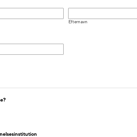
Efternavn
se?
nelsesinstitution