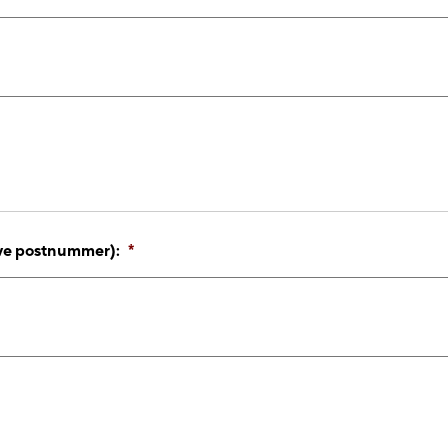
ive postnummer):
*