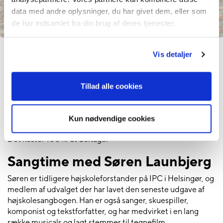
data med andre oplysninger, du har givet dem, eller som
de har indsamlet fra din brug af deres tjenester.
Vis detaljer
HØJSKOLEDAG 14. MARTS
2026
Tillad alle cookies
I forbindelse med vores Højskoledag glæder vi os til at se
medlemmer af Elevforeningen og Skolekredsen, jubilarer,
tidligere elever og medarbejdere, lokale borgere og andre
Kun nødvendige cookies
med tilknytning til og interesse for Uldum Højskole .
Det koster 100 kr at deltage.
Sangtime med Søren Launbjerg
Søren er tidligere højskoleforstander på IPC i Helsingør, og
medlem af udvalget der har lavet den seneste udgave af
højskolesangbogen. Han er også sanger, skuespiller,
komponist og tekstforfatter, og har medvirket i en lang
række musicals og lagt stemmer til tegnefilm.