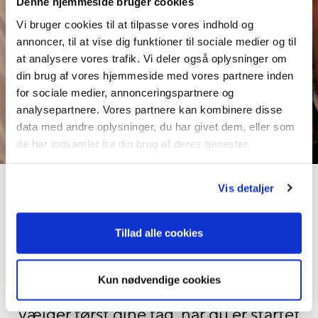
Denne hjemmeside bruger cookies
Vi bruger cookies til at tilpasse vores indhold og
annoncer, til at vise dig funktioner til sociale medier og til
at analysere vores trafik. Vi deler også oplysninger om
Lav dit eget skema
din brug af vores hjemmeside med vores partnere inden
for sociale medier, annonceringspartnere og
analysepartnere. Vores partnere kan kombinere disse
data med andre oplysninger, du har givet dem, eller som
de har indsamlet fra din brug af deres tjenester.
Vis detaljer
Her kan du prøve at lave dit eget
skema. Start med at vælge den periode,
Tillad alle cookies
som du gerne vil lave et skema for. Klik
herefter på fagene under skemaet og
Kun nødvendige cookies
se hvordan dit skema kan se ud. Du
vælger først dine fag, når du er startet