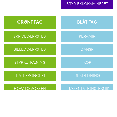
BRYD EKKOKAMMERET
GRØNT FAG
BLÅT FAG
SKRIVEVÆRKSTED
KERAMIK
BILLEDVÆRKSTED
DANSK
STYRKETRÆNING
KOR
TEATERKONCERT
BEKLÆDNING
HOW TO VOKSEN
PRÆSENTATIONSTEKNIK
ORANGE FAG
BRUNT FAG