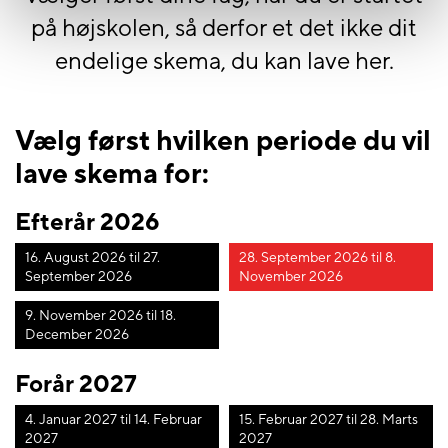
på højskolen, så derfor et det ikke dit
endelige skema, du kan lave her.
Vælg først hvilken periode du vil
lave skema for:
Efterår 2026
16. August 2026 til 27.
28. September 2026 til 8.
September 2026
November 2026
9. November 2026 til 18.
December 2026
Forår 2027
4. Januar 2027 til 14. Februar
15. Februar 2027 til 28. Marts
2027
2027