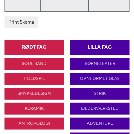
Print Skema
RØDT FAG
LILLA FAG
SOUL BAND
BØRNETEATER
HOLDSPIL
OVNFORMET GLAS
SMYKKEDESIGN
STRIK
KERAMIK
LÆDERVÆRKSTED
ANTROPOLOGI
ADVENTURE