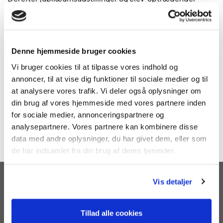
14.00
Koncert med Alberte Winding og præsentation af
jubilæumssang
Derefter Kaffebord med højskolesang og indslag.
Denne hjemmeside bruger cookies
16.00
Afslutning
Vi bruger cookies til at tilpasse vores indhold og
annoncer, til at vise dig funktioner til sociale medier og til
Lukket for tilmelding
at analysere vores trafik. Vi deler også oplysninger om
din brug af vores hjemmeside med vores partnere inden
for sociale medier, annonceringspartnere og
analysepartnere. Vores partnere kan kombinere disse
Læs mere om vores behandling af Persondata
data med andre oplysninger, du har givet dem, eller som
de har indsamlet fra din brug af deres tjenester.
Vis detaljer
Tillad alle cookies