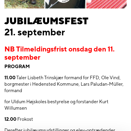
JUBILÆUMSFEST
21. september
NB Tilmeldingsfrist onsdag den 11.
september
PROGRAM
11.00
Taler Lisbeth Trinskjær formand for FFD, Ole Vind,
borgmester i Hedensted Kommune, Lars Paludan-Müller,
formand
for Uldum Højskoles bestyrelse og forstander Kurt
Willumsen
12.00
Frokost
Derefter jubilæumsudstillinger og elev-optrædender