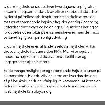
Uldum Højskole er stedet hvor hverdagens forpligtelser,
eksaminer og samfundets krav bliver skubbet til side. Her
byder vi på fællesskab, inspirerende højskolelærere og
masser af spændende højskolefag, der gør dig klogere og
udfordrer dine evner og holdninger. Højskole er læring og
fordybelse uden fokus på eksamensbeviser, men derimod
på såvel faglig som personlig udvikling.
Uldum Højskole er en af landets ældste højskoler. Vi har
drevet højskole i Uldum siden 1849. Men vi er også en
moderne højskole med tidssvarende faciliteter og
engagerede højskolelærere.
Se de mange muligheder og spændende højskolekurser på
hjemmesiden. Hvis du vil vide mere om hvordan det er at
gå på højskole, er du selvfølgelig velkommen til at kontakte
os for en snak om hvad et højskoleophold indebærer – og
hvad højskole kan tilbyde dig.