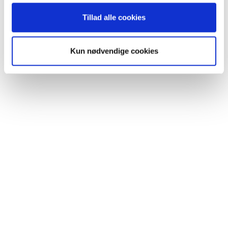
Se højskolens faciliteter
Tillad alle cookies
Kun nødvendige cookies