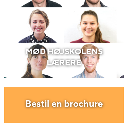
MØD HØJSKOLENS
LÆRERE
Bestil en brochure