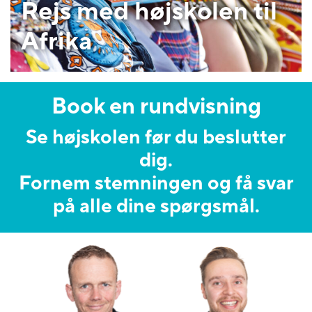
Rejs med højskolen til
Afrika
Book en rundvisning
Se højskolen før du beslutter
dig.
Fornem stemningen og få svar
på alle dine spørgsmål.