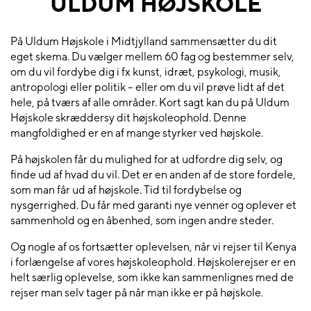
ULDUM HØJSKOLE
På Uldum Højskole i Midtjylland sammensætter du dit
eget skema. Du vælger mellem 60 fag og bestemmer selv,
om du vil fordybe dig i fx kunst, idræt, psykologi, musik,
antropologi eller politik – eller om du vil prøve lidt af det
hele, på tværs af alle områder. Kort sagt kan du på Uldum
Højskole skræddersy dit højskoleophold. Denne
mangfoldighed er en af mange styrker ved højskole.
På højskolen får du mulighed for at udfordre dig selv, og
finde ud af hvad du vil. Det er en anden af de store fordele,
som man får ud af højskole. Tid til fordybelse og
nysgerrighed. Du får med garanti nye venner og oplever et
sammenhold og en åbenhed, som ingen andre steder.
Og nogle af os fortsætter oplevelsen, når vi rejser til Kenya
i forlængelse af vores højskoleophold. Højskolerejser er en
helt særlig oplevelse, som ikke kan sammenlignes med de
rejser man selv tager på når man ikke er på højskole.